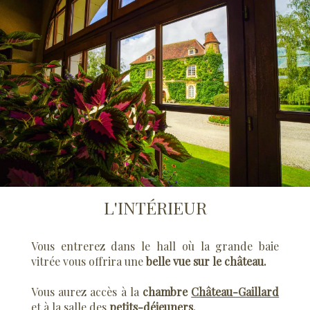
L'INTÉRIEUR
Vous entrerez dans le hall où la grande baie
vitrée vous offrira une
belle vue sur le château.
Vous aurez accès à la
chambre
Château-Gaillard
et à la salle des
petits-déjeuners.