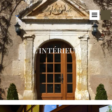
Château de
FR
Ribourdin
L'intérieur