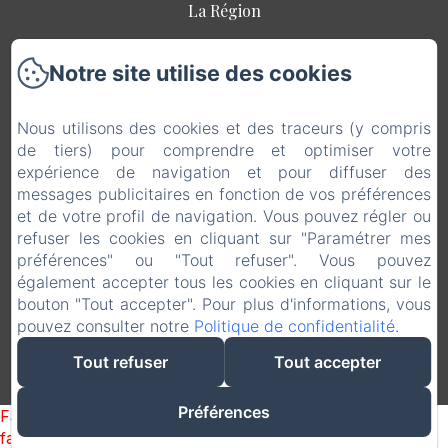
La Région
Séjour Ecoresponsable
Notre site utilise des cookies
Offres Spéciales
Contact
Nous utilisons des cookies et des traceurs (y compris
de tiers) pour comprendre et optimiser votre
Mentions légales
expérience de navigation et pour diffuser des
EN
FR
messages publicitaires en fonction de vos préférences
et de votre profil de navigation. Vous pouvez régler ou
refuser les cookies en cliquant sur "Paramétrer mes
préférences" ou "Tout refuser". Vous pouvez
Conditions Générales de Vente
également accepter tous les cookies en cliquant sur le
bouton "Tout accepter". Pour plus d'informations, vous
pouvez consulter notre
Politique de confidentialité
.
Tout refuser
Tout accepter
Préférences
Failed to load BookingEngine/index: Loading chunk 1322
failed. (missing: