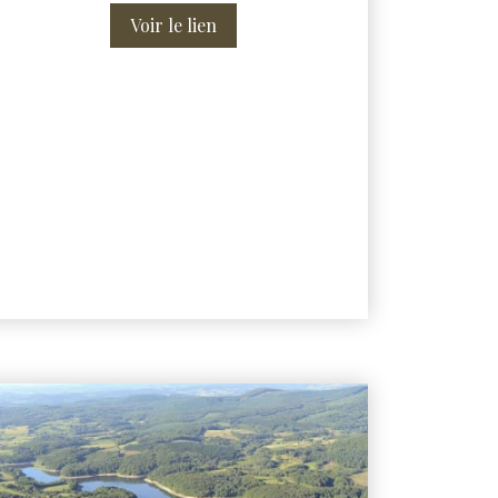
Voir le lien
n avec piscine et Spa à Auxerre