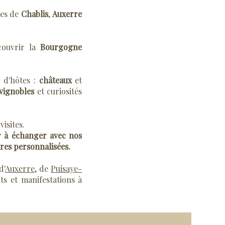
les de
Chablis
,
Auxerre
couvrir la
Bourgogne
 d'hôtes :
châteaux
et
vignobles
et curiosités
visites.
r à échanger avec nos
ires personnalisées.
d'
Auxerre
, de
Puisaye-
ts et manifestations à