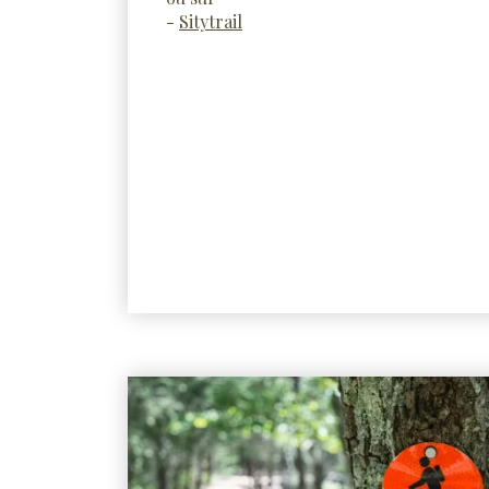
-
Sitytrail
La nature autour des Granges d