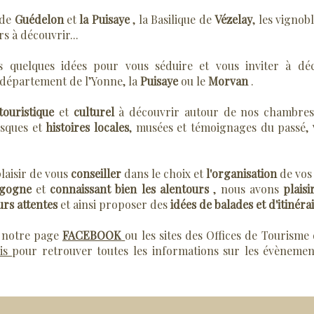
 de
Guédelon
et
la Puisaye
, la Basilique de
Vézelay
, les vignob
rs à découvrir...
 quelques idées pour vous séduire et vous inviter à dé
i département de l’Yonne, la
Puisaye
ou le
Morvan
.
touristique
et
culturel
à découvrir autour de nos chambres
resques et
histoires locales
, musées et témoignages du passé,
laisir de vous
conseiller
dans le choix et
l'organisation
de vos 
rgogne
et
connaissant bien les alentours
, nous avons
plaisi
urs attentes
et ainsi proposer des
idées de balades et d'itinéra
r notre page
FACEBOOK
ou les sites des Offices de Tourisme 
is
pour retrouver toutes les informations sur les évènemen