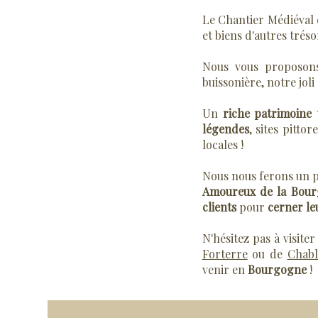
Le Chantier Médiéval
et biens d'autres tréso
Nous vous proposons
buissonière, notre jol
Un
riche patrimoine 
légendes
, sites pitto
locales !
Nous nous ferons un p
Amoureux de la Bou
clients
pour
cerner le
N'hésitez pas à visite
Forterre
ou de
Chabl
venir en
Bourgogne
!