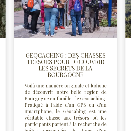
GEOCACHING : DES CHASSES
TRÉSORS POUR DÉCOUVRIR
LES SECRETS DE LA
BOURGOGNE
Voilà une manière originale et ludique
de découvrir notre belle région de
Bourgogne en famille : le Géocaching.
Pratiqué à l'aide d'un GPS ou d'un
Smartphone, le Géocahing est une
véritable chasse aux trésors où les
participants partent à la recherche de
boîtes dissimulées le long d'un