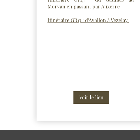
Morvan en passant par Auxerre
Itinéraire GR13 : d'Avallon à Vézelay
Voir le lien