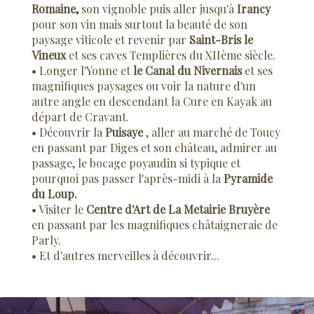
Romaine
,
son vignoble puis aller jusqu'à
Irancy
pour son vin mais surtout la beauté de son
paysage viticole et revenir par
Saint-Bris le
Vineux
et ses caves Templières du XIIème siècle.
• Longer l'Yonne et
le
Canal du Nivernais
et ses
magnifiques paysages ou voir la nature d'un
autre angle en descendant la Cure en Kayak au
départ de Cravant.
• Découvrir la
Puisaye
, aller au marché de
Toucy
en passant par Diges et son château, admirer au
passage, le bocage poyaudin si typique et
pourquoi pas passer l'après-midi à la
Pyramide
du Loup.
• Visiter le
Centre d'Art de La Metairie Bruyère
en passant par les magnifiques châtaigneraie de
Parly.
• Et d'autres merveilles à découvrir...