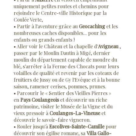
uniquement petites routes et chemins pour
rejoindre le Centre-ville Historique par la
Coulée Verte,
• Partir à l'aventure grâce au
Geocaching
et les
nombreuses caches disponibles... pour les
enfants ou grands enfants !
• Aller voir le Château et la chapelle d'
Avigneau
,
passer par le Moulin Dautin à Migé, dernier
moulin du département capable de moudre du
blé, s'arrêter à la Ferme des Chocats pour leurs
volailles de qualité et revenir par les coteaux de
fruitiers de Jussy ou de Gy l'Evêque et à la bonne
saison, ramener cerises, pommes, prunes.
• Parcourir le « Sentier des Vieilles Pierres »
en
Pays Coulangeois
et découvrir un riche
patrimoine, visiter le Musée de la Vigne et du
vieux pressoir à
Coulanges-La-Vineuse
et
découvrir le savoir-faire vigneron.
• Rouler jusqu'à
Escolives-Sainte-Camille
pour
découvrir son égilise romane, sa
Villa Gallo-