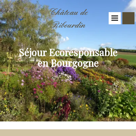
Château de
FR
Ribourdin
Séjour Ecoresponsable
en Bourgogne