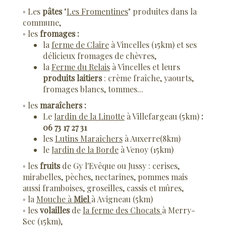
◦ Les
pâtes
"
Les Fromentines
"
produites dans la
commune,
◦ les
fromages :
la
ferme de Claire
à Vincelles (15km) et ses
délicieux fromages de chèvres,
la
Ferme du Relais
à Vincelles
et leurs
produits laitiers
: crème fraîche, yaourts,
fromages blancs, tommes...
◦ les
maraîchers :
Le
Jardin de la Linotte
à Villefargeau (5km)
:
06 73 17 27 31
les
Lutins Maraîchers
à Auxerre(8km)
l
e
Jardin de la Borde
à Venoy (15km)
◦ les
fruits
de Gy l'Evêque ou Jussy : cerises,
mirabelles, pèches, nectarines, pommes mais
aussi framboises, groseilles, cassis et mûres,
◦ la
Mouche à
Miel
à Avigneau (5km)
◦ les
volailles
de
la ferme
des Chocats
à Merry-
Sec (15km),